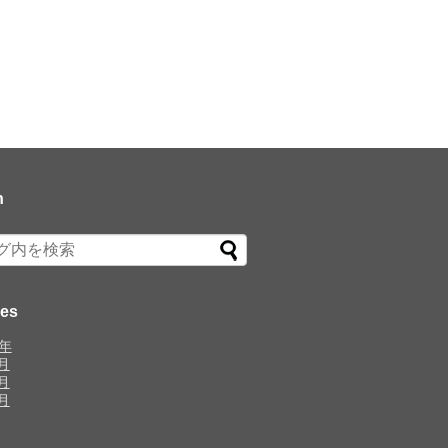
h
ves
0年
月
月
月