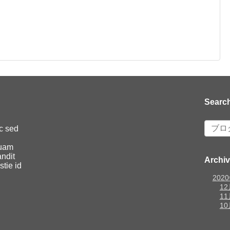
Searc
c sed
quam
andit
Archi
stie id
202
12
11
10