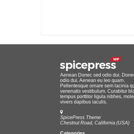
Aenean Donec sed odio dui. Done
odio dui. Aenean eu leo quam.
Pellentesque ornare sem lacinia 
venenatis vestibulum. Curabitur bl
tempus porttitor ligula nibhes, mole
vivers dapibus iaculis.
SpicePress Theme
Chestnut Road, California (USA)
Categories